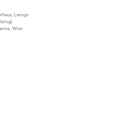
lerhaus, Lemgo
talog)
ienna, Wien