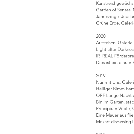
Kunstreichgewächs
Garden of Senses, MAM
Jahresringe, Jubiläums
Grüne Erde, Galerie der
2020
Aufstehen, Galerie de
Light after Darkn
IR_REAL Förderprei
Dies ist ein blauer
2019
Nur mit Uns, Galer
Heiliger Bimm Bamm
ORF Lange Nacht d
Bin im Garten, städ
Principium Vitale, 
Eine Mauer aus fli
Mozart discussing