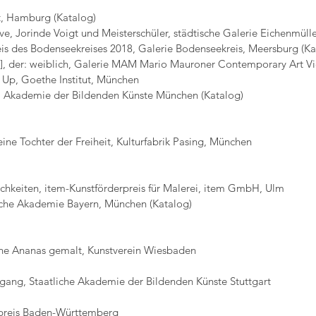
, Hamburg (Katalog)
ive, Jorinde Voigt und Meisterschüler, städtische Galerie Eichenmül
is des Bodenseekreises 2018, Galerie Bodenseekreis, Meersburg (Ka
], der: weiblich, Galerie MAM Mario Mauroner Contemporary Art V
Up, Goethe Institut, München
, Akademie der Bildenden Künste München (Katalog)
eine Tochter der Freiheit, Kulturfabrik Pasing, München
hkeiten, item-Kunstförderpreis für Malerei, item GmbH, Ulm
sche Akademie Bayern, München (Katalog)
ine Ananas gemalt, Kunstverein Wiesbaden
ng, Staatliche Akademie der Bildenden Künste Stuttgart
preis Baden-Württemberg