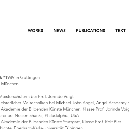
WORKS
NEWS
PUBLICATIONS
TEXT
k
*1989 in Göttingen
in München
isterschülerin bei Prof. Jorinde Voigt
isterlicher Maltechniken bei Michael John Angel, Angel Academy of
 Akademie der Bildenden Künste München, Klasse Prof. Jorinde Voi
ei bei Nelson Shanks, Philadelphia, USA
Akademie der Bildenden Künste Stuttgart, Klasse Prof. Rolf Bier
ichte, Eberhard-Karls-Universität Tübingen