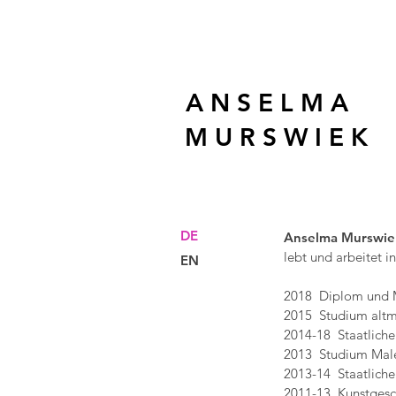
A N S E L M A
M U R S W I E K
DE
Anselma Murswie
lebt und arbeitet 
EN
2018 Diplom und Me
2015 Studium altme
2014-18 Staatliche
2013 Studium Maler
2013-14 Staatliche 
2011-13 Kunstgesch