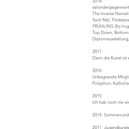
2018
salondergegenwart
The Inverse Narrat
Sach Mal, Föderpre
FRÜHLING [fry:ling
Top Down, Bottom 
Diplomausstellung
2017
Denn die Kunst ist 
2016
Unbegrenzte Möglic
Polyphon, Katholi
2015
Ich hab noch nie e
2014 Sommerrundga
2011 Jugendkunst