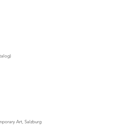
talog)
porary Art, Salzburg