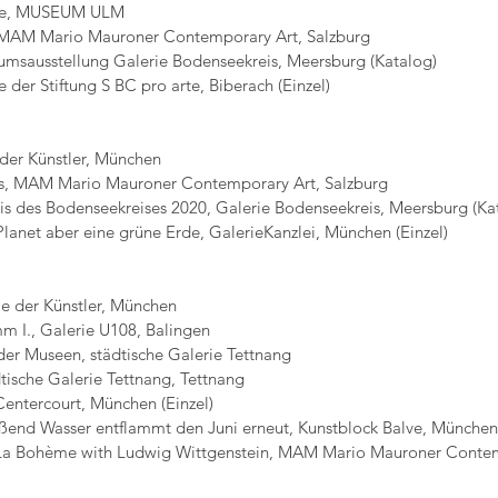
e, MUSEUM ULM
 Mario Mauroner Contemporary Art, Salzburg
ausstellung Galerie Bodenseekreis, Meersburg (Katalog)
 Stiftung S BC pro arte, Biberach (Einzel)
r Künstler, München
ess, MAM Mario Mauroner Contemporary Art, Salzburg
s des Bodenseekreises 2020, Galerie Bodenseekreis, Meersburg (Ka
 Planet aber eine grüne Erde, GalerieKanzlei, München (Einzel)
ie der Künstler, München
 I., Galerie U108, Balingen
er Museen, städtische Galerie Tettnang
tische Galerie Tettnang, Tettnang
Centercourt, München (Einzel)
eßend Wasser entflammt den Juni erneut, Kunstblock Balve, München
 La Bohème with Ludwig Wittgenstein, MAM Mario Mauroner Contem