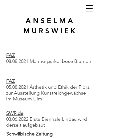
A N S E L M A
M U R S W I E K
FAZ
08.08.2021 Marmorgurke, böse Blumen
FAZ
05.08.2021
Ästhetik und Ethik der Flora
zur Ausstellung Kunstreichgewächse
im Museum Ulm
SWR.de
03.06.2022 Erste Biennale Lindau wird
derzeit aufgebaut
Schwäbische Zeitung