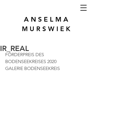
A N S E L M A
M U R S W I E K
IR_REAL
FÖRDERPREIS DES 
BODENSEEKREISES 2020
GALERIE BODENSEEKREIS 