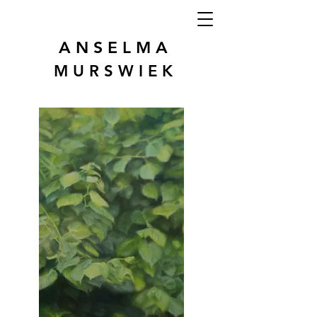
A N S E L M A
M U R S W I E K