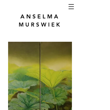
A N S E L M A
M U R S W I E K