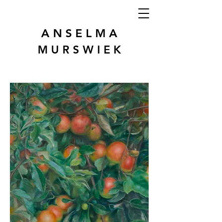
A N S E L M A
M U R S W I E K