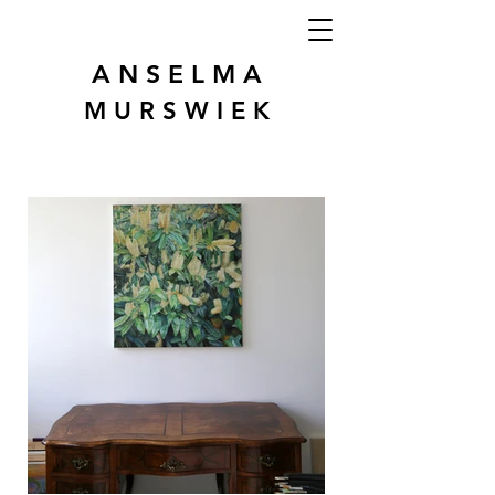
A N S E L M A
M U R S W I E K